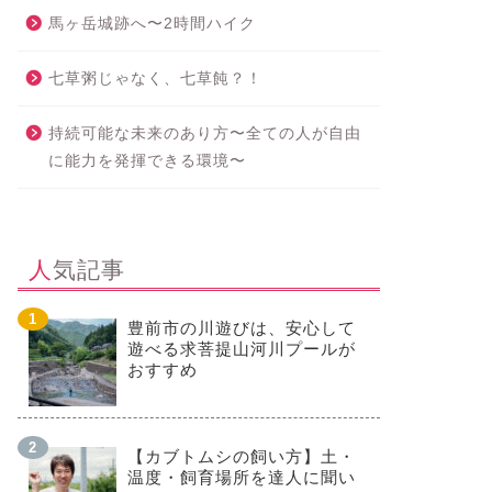
馬ヶ岳城跡へ〜2時間ハイク
七草粥じゃなく、七草飩？！
持続可能な未来のあり方〜全ての人が自由
に能力を発揮できる環境〜
人気記事
豊前市の川遊びは、安心して
遊べる求菩提山河川プールが
おすすめ
【カブトムシの飼い方】土・
温度・飼育場所を達人に聞い