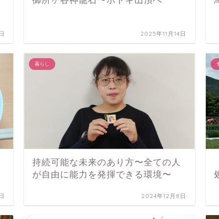
御所ヶ谷神籠石〜ホトギ山頂へ
5日
2025年11月14日
暮らし
持続可能な未来のあり方〜全ての人
が自由に能力を発揮できる環境〜
6日
2024年12月8日