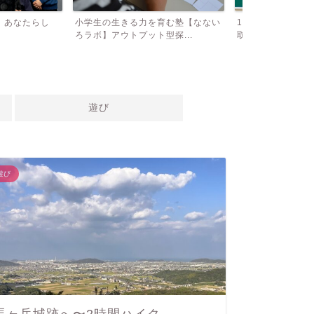
力を育む塾【なない
18歳！高校３年生の自動車免許が
浦野醤油醸造
ット型探...
取れるまで！〜早く取れる...
酒新メニュー
遊び
遊び
暮らし