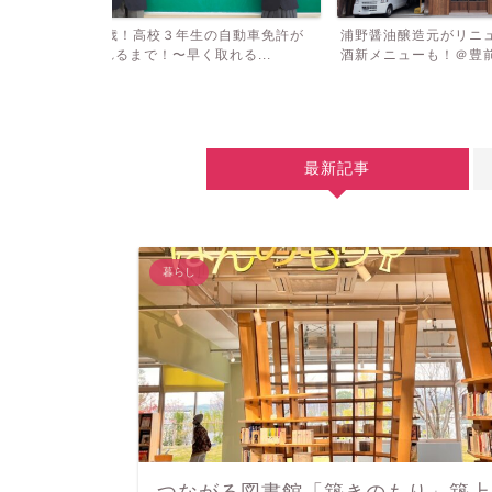
自動車免許が
浦野醤油醸造元がリニューアル。甘
【小学生の習い事
る...
酒新メニューも！＠豊前市
る力をつける」算数パ
最新記事
暮らし