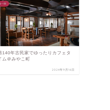
食べ物
暮らし
築140年古民家でゆったりカフェタ
【上城
イム＠みやこ町
イモ販
2024年9月16日
暮らし