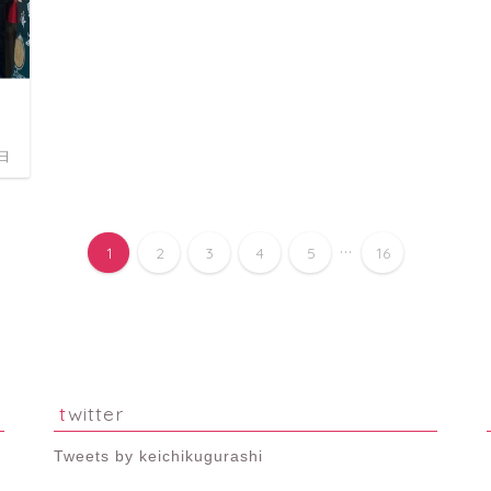
2日
...
1
2
3
4
5
16
twitter
Tweets by keichikugurashi