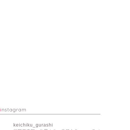
菊芋（
学校の
instagram
keichiku_gurashi