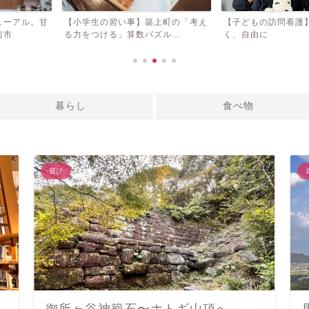
】築上町の「考え
【子どもの訪問看護】あなたらし
小学生の生きる
ズル...
く、自由に
ろラボ】アウトプ
暮らし
食べ物
遊び