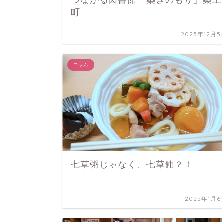
つながる図書館「築きのもり」築上
町
2025年12月
コラム
七草粥じゃなく、七草飩？！
2025年1月