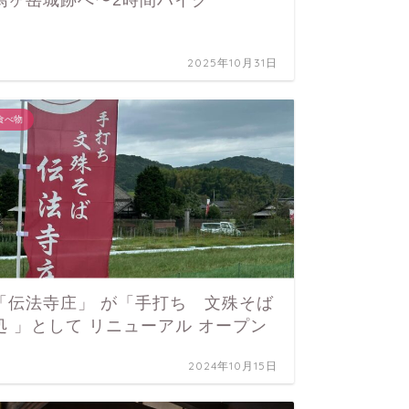
馬ヶ岳城跡へ〜2時間ハイク
つなが
町
2025年10月31日
食べ物
暮らし
「伝法寺庄」 が「手打ち 文殊そば
親子の
処 」として リニューアル オープン
2024年10月15日