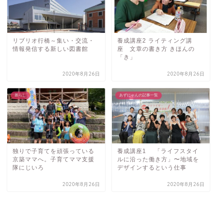
リブリオ行橋～集い・交流・
養成講座2 ライティング講
情報発信する新しい図書館
座 文章の書き方 きほんの
「き」
2020年8月26日
2020年8月26日
暮らし
あずにゃんの記事一覧
独りで子育てを頑張っている
養成講座1 「ライフスタイ
京築ママへ。子育てママ支援
ルに沿った働き方」〜地域を
隊にじいろ
デザインするという仕事
2020年8月26日
2020年8月26日