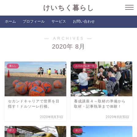
けいちく暮らし
ホーム
プロフィール
サービス
お問い合わせ
― ARCHIVES ―
2020年 8月
暮らし
あゆみの記事一覧
セカンドキャリアで世界を目
養成講座４～取材の準備から
指す！ドルソーレ行橋。
取材・記事執筆まで体験！
2020年8月31日
2020年8月30日
遊び
遊び