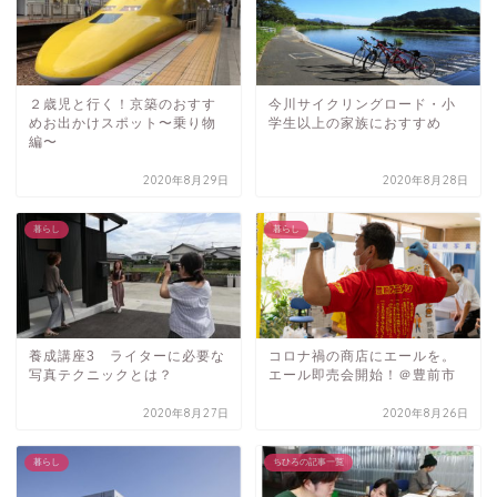
２歳児と行く！京築のおすす
今川サイクリングロード・小
めお出かけスポット〜乗り物
学生以上の家族におすすめ
編〜
2020年8月29日
2020年8月28日
暮らし
暮らし
養成講座3 ライターに必要な
コロナ禍の商店にエールを。
写真テクニックとは？
エール即売会開始！＠豊前市
2020年8月27日
2020年8月26日
暮らし
ちひろの記事一覧