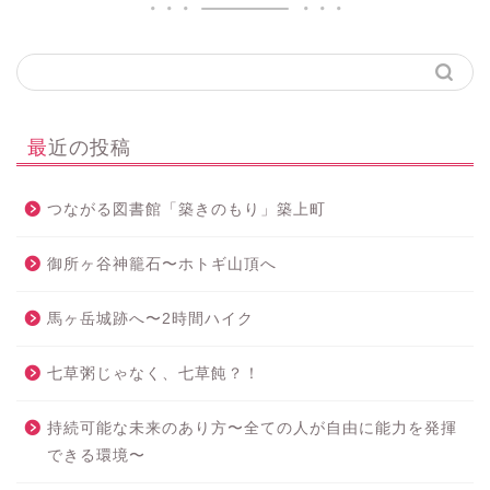
最近の投稿
つながる図書館「築きのもり」築上町
御所ヶ谷神籠石〜ホトギ山頂へ
馬ヶ岳城跡へ〜2時間ハイク
七草粥じゃなく、七草飩？！
持続可能な未来のあり方〜全ての人が自由に能力を発揮
できる環境〜