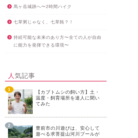
馬ヶ岳城跡へ〜2時間ハイク
七草粥じゃなく、七草飩？！
持続可能な未来のあり方〜全ての人が自由
に能力を発揮できる環境〜
人気記事
【カブトムシの飼い方】土・
温度・飼育場所を達人に聞い
てみた
豊前市の川遊びは、安心して
遊べる求菩提山河川プールが