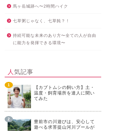
馬ヶ岳城跡へ〜2時間ハイク
七草粥じゃなく、七草飩？！
持続可能な未来のあり方〜全ての人が自由
に能力を発揮できる環境〜
人気記事
【カブトムシの飼い方】土・
温度・飼育場所を達人に聞い
てみた
豊前市の川遊びは、安心して
遊べる求菩提山河川プールが