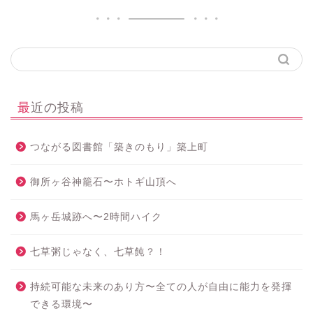
最近の投稿
つながる図書館「築きのもり」築上町
御所ヶ谷神籠石〜ホトギ山頂へ
馬ヶ岳城跡へ〜2時間ハイク
七草粥じゃなく、七草飩？！
持続可能な未来のあり方〜全ての人が自由に能力を発揮
できる環境〜