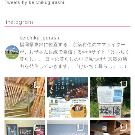
Tweets by keichikugurashi
instagram
keichiku_gurashi
福岡県東部に位置する、京築在住のママライター
が、お母さん目線で発信するwebサイト「けいちく
暮らし」。
日々の暮らしの中で見つけた京築の魅
力を発信していきます。
『けいちく暮らし』
↓↓↓