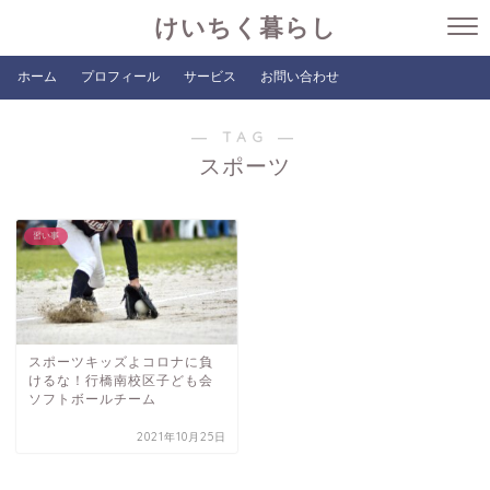
けいちく暮らし
ホーム
プロフィール
サービス
お問い合わせ
― TAG ―
スポーツ
習い事
スポーツキッズよコロナに負
けるな！行橋南校区子ども会
ソフトボールチーム
2021年10月25日