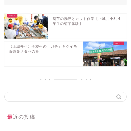
菊芋の洗浄とカット作業【上城井小3, 4
年生の菊芋体験】
【上城井小】全校生の「ガチ」キクイモ
販売＠メタセの杜
最近の投稿