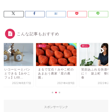
こんな記事もおすすめ
物
暮らし
暮らし
味しいコーヒーとパン
まるで宝石！みやこ町の
笑顔あふれる快適な
ホッとできる【みやこ
あまおう農家「星の農
に！ 築上町 整体
カフェ】Littl...
園」
春
2022年8月17日
2021年4月9日
2022年2月
スポンサーリンク