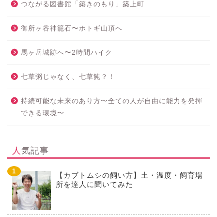
つながる図書館「築きのもり」築上町
御所ヶ谷神籠石〜ホトギ山頂へ
馬ヶ岳城跡へ〜2時間ハイク
七草粥じゃなく、七草飩？！
持続可能な未来のあり方〜全ての人が自由に能力を発揮
できる環境〜
人気記事
【カブトムシの飼い方】土・温度・飼育場
所を達人に聞いてみた