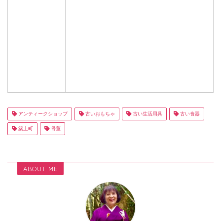
アンティークショップ
古いおもちゃ
古い生活用具
古い食器
築上町
骨董
ABOUT ME