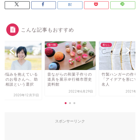
こんな記事もおすすめ
し
食べ物
暮らし
後の悩みを抱えている
昔ながらの和菓子作りの
竹製ハンガーの作り
べてのお母さんへ、助
道具を展示＠行橋市歴史
「アイデアを形にす
院に相談という選択
資料館
名人
.
2022年6月29日
2021年9
2020年12月31日
スポンサーリンク