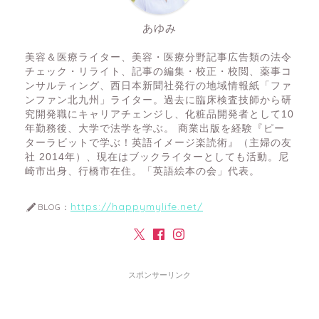
あゆみ
美容＆医療ライター、美容・医療分野記事広告類の法令
チェック・リライト、記事の編集・校正・校閲、薬事コ
ンサルティング、西日本新聞社発行の地域情報紙「ファ
ンファン北九州」ライター。過去に臨床検査技師から研
究開発職にキャリアチェンジし、化粧品開発者として10
年勤務後、大学で法学を学ぶ。 商業出版を経験『ピー
ターラビットで学ぶ！英語イメージ楽読術』（主婦の友
社 2014年）、現在はブックライターとしても活動。尼
崎市出身、行橋市在住。「英語絵本の会」代表。
https://happymylife.net/
BLOG：
スポンサーリンク