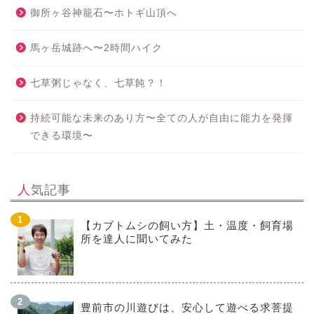
御所ヶ谷神籠石〜ホトギ山頂へ
馬ヶ岳城跡へ〜2時間ハイク
七草粥じゃなく、七草飩？！
持続可能な未来のあり方〜全ての人が自由に能力を発揮
できる環境〜
人気記事
【カブトムシの飼い方】土・温度・飼育場
所を達人に聞いてみた
豊前市の川遊びは、安心して遊べる求菩提