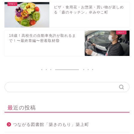
ピザ・食用花・お惣菜・買い物が楽しめ
る「森のキッチン」＠みやこ町
18歳！高校生の自動車免許が取れるま
で！〜最終章編〜密着取材⑩
最近の投稿
つながる図書館「築きのもり」築上町