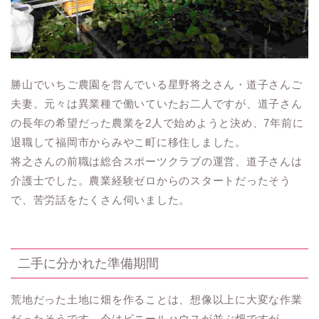
勝山でいちご農園を営んでいる星野将之さん・道子さんご
夫妻。元々は異業種で働いていたお二人ですが、道子さん
の長年の希望だった農業を2人で始めようと決め、7年前に
退職して福岡市からみやこ町に移住しました。
将之さんの前職は総合スポーツクラブの運営、道子さんは
介護士でした。農業経験ゼロからのスタートだったそう
で、苦労話をたくさん伺いました。
二手に分かれた準備期間
荒地だった土地に畑を作ることは、想像以上に大変な作業
だったそうです。今はビニールハウスが並ぶ畑ですが、