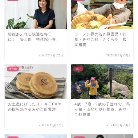
笑顔あふれる快適な毎日
ラーメン界の若き風雲児！行
に！ 築上町 整体院小春
橋・みやこ町「さくら亭」松
岡裕貴
2022年2月22日
2022年1月29日
食べ物
遊び
お土産にぴったり！今日Cafe
4歳・7歳・9歳の子連れで、馬
の回転焼き＠みやこ町豊津
ヶ岳へ山登り＠行橋市、みや
こ町犀川
2021年11月23日
2021年9月20日