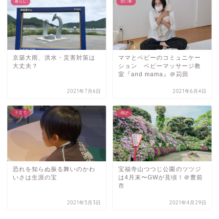
暮らし
習い事
京築大雨、洪水・災害対策は
ママとベビーのコミュニケー
大丈夫？
ション ベビーマッサージ教
室『and mama』＠苅田
2021年7月6日
2021年6月4日
子育て
遊び
恐れを知らぬ振る舞いのかわ
宝福寺山つつじ公園のツツジ
いさは生涯の宝
は4月末〜GWが見頃！＠豊前
市
2021年5月3日
2021年4月29日