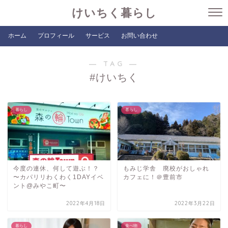
けいちく暮らし
ホーム
プロフィール
サービス
お問い合わせ
― TAG ―
#けいちく
暮らし
暮らし
今度の連休、何して遊ぶ！？
もみじ学舎 廃校がおしゃれ
〜カパリリわくわく1DAYイベ
カフェに！＠豊前市
ント@みやこ町〜
2022年4月18日
2022年3月22日
暮らし
食べ物