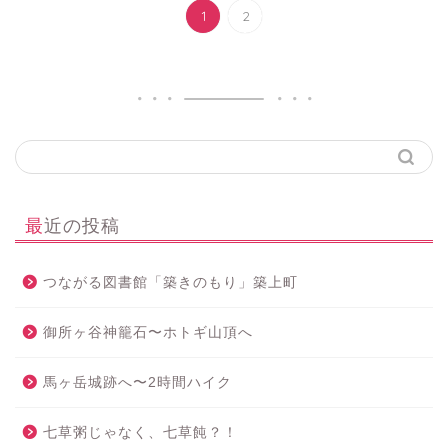
1
2
最近の投稿
つながる図書館「築きのもり」築上町
御所ヶ谷神籠石〜ホトギ山頂へ
馬ヶ岳城跡へ〜2時間ハイク
七草粥じゃなく、七草飩？！