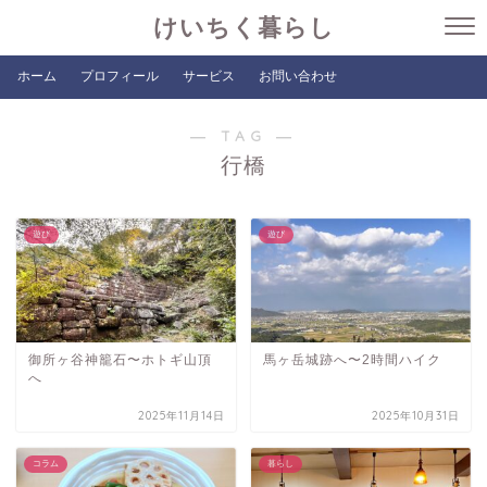
けいちく暮らし
ホーム
プロフィール
サービス
お問い合わせ
― TAG ―
行橋
遊び
遊び
御所ヶ谷神籠石〜ホトギ山頂
馬ヶ岳城跡へ〜2時間ハイク
へ
2025年11月14日
2025年10月31日
コラム
暮らし