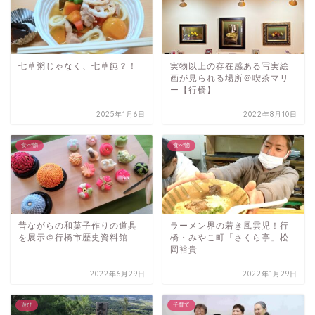
七草粥じゃなく、七草飩？！
実物以上の存在感ある写実絵
画が見られる場所＠喫茶マリ
ー【行橋】
2025年1月6日
2022年8月10日
食べ物
食べ物
昔ながらの和菓子作りの道具
ラーメン界の若き風雲児！行
を展示＠行橋市歴史資料館
橋・みやこ町「さくら亭」松
岡裕貴
2022年6月29日
2022年1月29日
遊び
子育て