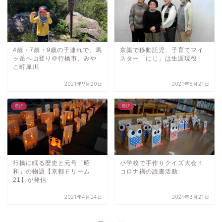
4歳・7歳・9歳の子連れで、馬
京築で移動託児、子育てマイ
ヶ岳へ山登り＠行橋市、みや
スター「にじ」は生涯現役
こ町犀川
2021年9月20日
2021年6月21日
遊び
遊び
行橋に眠る歴史と元号「昭
小学校で手作りクイズ大会！
和」の物語【京都ドリーム
コロナ禍の読書活動
21】が発信
2021年4月24日
2021年3月21日